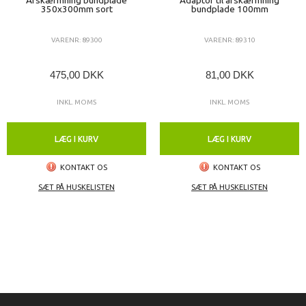
Afskærmning bundplade
Adaptor til afskærmning
350x300mm sort
bundplade 100mm
VARENR: 89300
VARENR: 89310
475,00 DKK
81,00 DKK
INKL. MOMS
INKL. MOMS
LÆG I KURV
LÆG I KURV
KONTAKT OS
KONTAKT OS
SÆT PÅ HUSKELISTEN
SÆT PÅ HUSKELISTEN