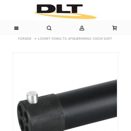
FORSIDE
LODRET STANG TIL AFSKÆRMNING 120CM SORT