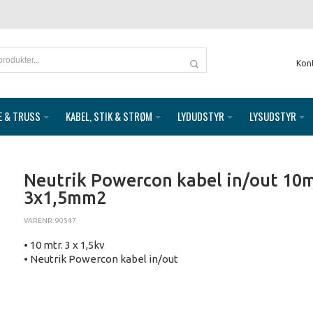
Kon
E & TRUSS
KABEL, STIK & STRØM
LYDUDSTYR
LYSUDSTYR
Neutrik Powercon kabel in/out 10m
3x1,5mm2
VARENR: 90547
• 10 mtr. 3 x 1,5kv
• Neutrik Powercon kabel in/out