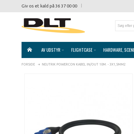
Giv os et kald på 36 37 00 00
AV UDSTYR
FLIGHTCASE
HARDWARE, SCEN
FORSIDE
NEUTRIK POWERCON KABEL IN/OUT 10M. - 3X1,5MM2