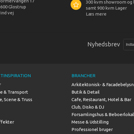
Formervangen 17
300 kvm showroom og 
600 Glostrup
samt 900 kvm Lager
ind vej
Læs mere
Nyhedsbrev
TINSPIRATION
BRANCHER
r
Arkitektonisk- & Facadebelysn
se & Transport
Butik & Detail
, Scene & Truss
Cafe, Restaurant, Hotel & Bar
Club, Disko & DJ
Forsamlingshus & Beboerloka
ffekter
Messe & Udstilling
Professionel bruger