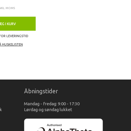
NKL. MOMS
ÆG I KURV
FOR LEVERINGSTID
Å HUSKELISTEN
Åbningstider
Mandag - fredag: 9:00 - 17:30
k
Lørdag og søndag lukket
s