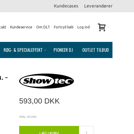
Kundecases
Leverandører
takt
Kundeservice
Om DLT
Fortryd køb
Log ind
RØG- & SPECIALEFFEKT
PIONEER DJ
OUTLET TILBUD
. -
593,00 DKK
INKL. MOMS
LÆG I KURV