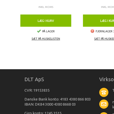
INKL. MOMS
INKL. MO
LÆG I KURV
LÆG I KU
PÅ LAGER
FJERNLAGER 
SÆT PÅ HUSKELISTEN
SÆT PÅ HUSKE
DLT ApS
Virks
CVR: 19153835
T
Danske Bank konto: 4183 4380 866 803
IBAN: DK84 3000 4380 8668 03
Giro konto: 1245 3515