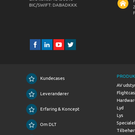
BIC/SWIFT: DABADKKK
2
F
PRODUK
Kundecases
AV udsty
Flightca
Leverandører
Hardware
Lyd
Erfaring & Koncept
Lys
Speciale
Om DLT
Tilbehør