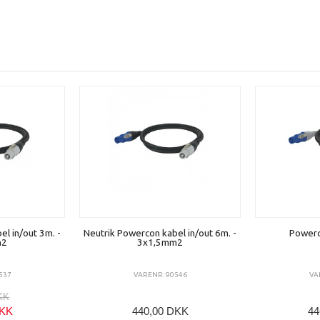
l in/out 3m. -
Neutrik Powercon kabel in/out 6m. -
Powerc
m2
3x1,5mm2
537
VARENR: 90546
VA
KK
DKK
440,00 DKK
44