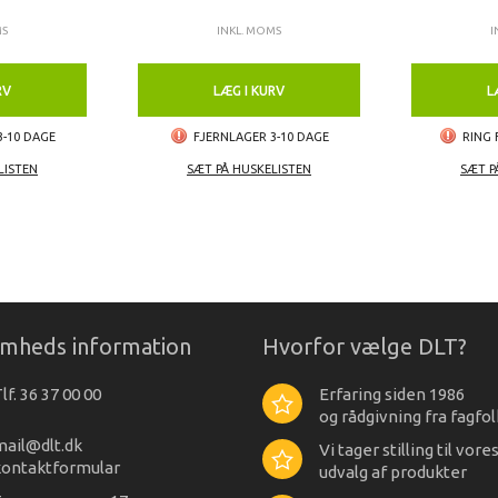
MS
INKL. MOMS
I
RV
LÆG I KURV
L
3-10 DAGE
FJERNLAGER 3-10 DAGE
RING 
LISTEN
SÆT PÅ HUSKELISTEN
SÆT P
omheds information
Hvorfor vælge DLT?
lf. 36 37 00 00
Erfaring siden 1986
og rådgivning fra fagfol
mail@dlt.dk
Vi tager stilling til vore
kontaktformular
udvalg af produkter