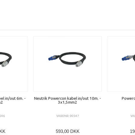
l in/out 6m. -
Neutrik Powercon kabel in/out 10m. -
Powerc
m2
3x1,5mm2
546
VARENR: 90547
VA
DKK
593,00 DKK
19