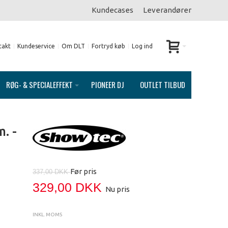
Kundecases
Leverandører
takt
Kundeservice
Om DLT
Fortryd køb
Log ind
RØG- & SPECIALEFFEKT
PIONEER DJ
OUTLET TILBUD
. -
Før pris
337,00 DKK
329,00 DKK
Nu pris
INKL. MOMS