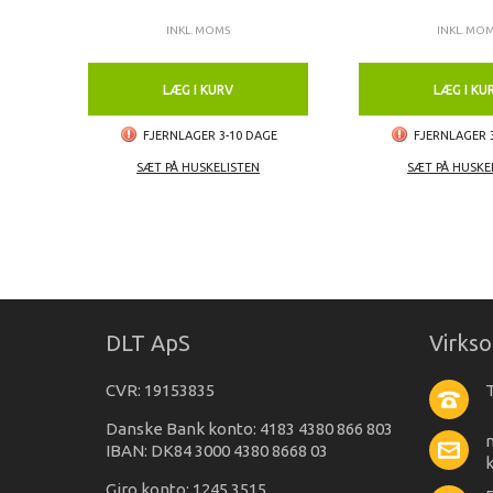
INKL. MOMS
INKL. MO
LÆG I KURV
LÆG I KU
FJERNLAGER 3-10 DAGE
FJERNLAGER 
SÆT PÅ HUSKELISTEN
SÆT PÅ HUSKE
DLT ApS
Virks
CVR: 19153835
T
Danske Bank konto: 4183 4380 866 803
IBAN: DK84 3000 4380 8668 03
Giro konto: 1245 3515