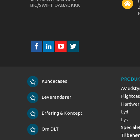
BIC/SWIFT: DABADKKK
2
F
PRODUK
Kundecases
AV udsty
Flightca
Leverandører
Hardware
Lyd
Erfaring & Koncept
Lys
Speciale
Om DLT
Tilbehør