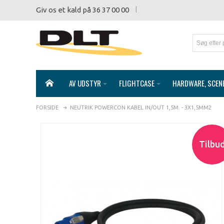
Giv os et kald på 36 37 00 00
AV UDSTYR
FLIGHTCASE
HARDWARE, SCEN
FORSIDE
NEUTRIK POWERCON KABEL IN/OUT 1,5M. - 3X1,5MM2
Tilbu