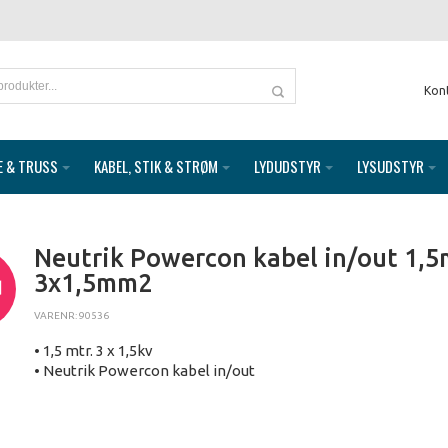
Kon
E & TRUSS
KABEL, STIK & STRØM
LYDUDSTYR
LYSUDSTYR
Neutrik Powercon kabel in/out 1,5m
3x1,5mm2
d
VARENR: 90536
• 1,5 mtr. 3 x 1,5kv
• Neutrik Powercon kabel in/out