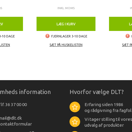
MS
INKL. MOMS
I
RV
LÆG I KURV
L
3-10 DAGE
FJERNLAGER 3-10 DAGE
LISTEN
SÆT PÅ HUSKELISTEN
SÆT P
omheds information
Hvorfor vælge DLT?
lf. 36 37 00 00
Erfaring siden 1986
og rådgivning fra fagfol
mail@dlt.dk
Vi tager stilling til vore
kontaktformular
udvalg af produkter