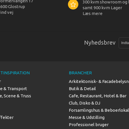
Formervangen 17
300 kvm showroom og 
600 Glostrup
samt 900 kvm Lager
ind vej
Læs mere
Nyhedsbrev
TINSPIRATION
BRANCHER
r
Arkitektonisk- & Facadebelysn
se & Transport
Butik & Detail
, Scene & Truss
Cafe, Restaurant, Hotel & Bar
Club, Disko & DJ
Forsamlingshus & Beboerloka
ffekter
Messe & Udstilling
Professionel bruger