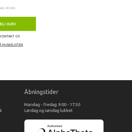
NKL. MOMS
ÆG I KURV
KONTAKT OS
Å HUSKELISTEN
Åbningstider
Mandag - fredag: 9:00 - 17:30
k
Lørdag og søndag lukket
s