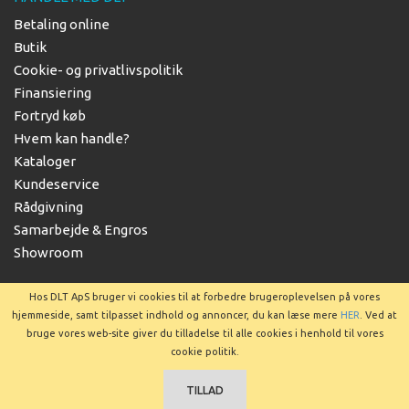
Betaling online
Butik
Cookie- og privatlivspolitik
Finansiering
Fortryd køb
Hvem kan handle?
Kataloger
Kundeservice
Rådgivning
Samarbejde & Engros
Showroom
Hos DLT ApS bruger vi cookies til at forbedre brugeroplevelsen på vores
hjemmeside, samt tilpasset indhold og annoncer, du kan læse mere
HER
. Ved at
bruge vores web-site giver du tilladelse til alle cookies i henhold til vores
Copyright © 2025 DLT ApS
cookie politik.
TILLAD