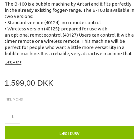
The B-100 is a bubble machine by Antari and it fits perfectly
in the already existing fogger-range. The B-100 is available in
two versions:
• Standard version (40124): no remote control
• Wireless version (40125): prepared for use with
an optional remotecontrol (40127) Users can control it with a
timer remote or a wireless remote. This machine will be
perfect for people who want a little more versatility in a
bubble machine. It is a reliable, very attractive machine that
offers a lot of options to the user, e.g. how they want to
LÆS MERE
control it.
1.599,00 DKK
• • Optional A/C remote, for an extremely
• economical unit.
• • Optional D/C remote, options include
INKL. MOMS
• timer remote, wireless remote.
• • Spout at front of unit eliminates dripping
• of bubble liquid. The liquid will run
• back into the tank. Also for quick,
• easy liquid refill.
• • Casing swings open by removing two thumb
LÆG I KURV