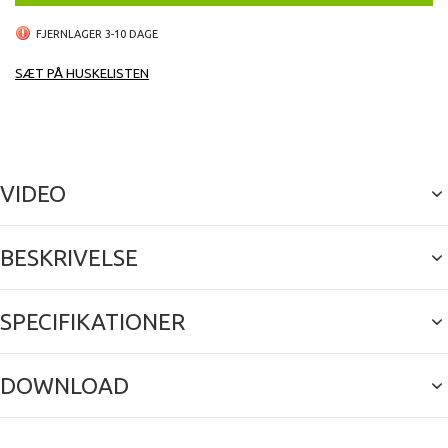
• screws very easy, very quick.
• • Large output.
FJERNLAGER 3-10 DAGE
• • Attractive casing.
• • Hanging bracket included.
SÆT PÅ HUSKELISTEN
VIDEO
BESKRIVELSE
SPECIFIKATIONER
DOWNLOAD