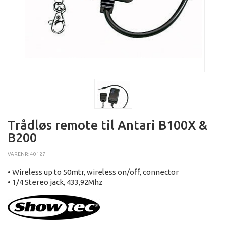
Trådløs remote til Antari B100X &
B200
VARENR: 40127
• Wireless up to 50mtr, wireless on/off, connector
• 1/4 Stereo jack, 433,92Mhz