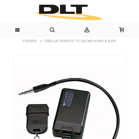
FORSIDE
TRÅDLØS REMOTE TIL ANTARI B100X & B200